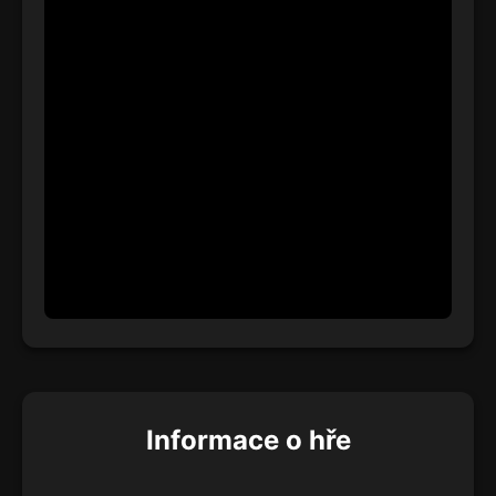
Informace o hře