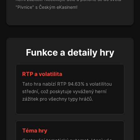
"Pivnice" s Českým eKasinem!
Funkce a detaily hry
RTP a volatilita
Tato hra nabízí RTP 94.63% s volatilitou
střední, což poskytuje vyvážený herní
zážitek pro všechny typy hráčů.
Téma hry