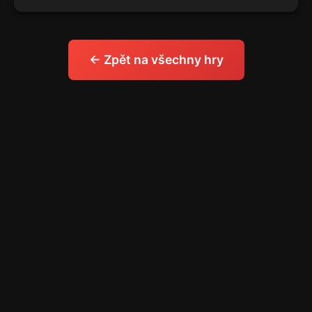
← Zpět na všechny hry