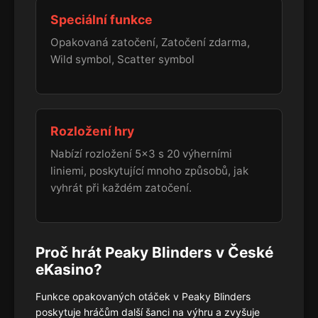
Speciální funkce
Opakovaná zatočení, Zatočení zdarma,
Wild symbol, Scatter symbol
Rozložení hry
Nabízí rozložení 5x3 s 20 výherními
liniemi, poskytující mnoho způsobů, jak
vyhrát při každém zatočení.
Proč hrát Peaky Blinders v České
eKasino?
Funkce opakovaných otáček v Peaky Blinders
poskytuje hráčům další šanci na výhru a zvyšuje