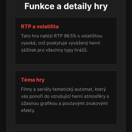
Funkce a detaily hry
RTP a volatilita
Tato hra nabízí RTP 96.5% s volatilitou
vysoká, což poskytuje vyvážený herní
zážitek pro všechny typy hráčů.
Téma hry
Filmy a seriály tematický automat, který
vás ponoří do vzrušující herní atmosféry s
úžasnou grafikou a poutavými zvukovými
efekty.