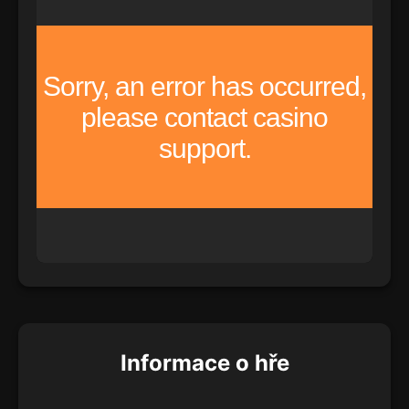
Informace o hře