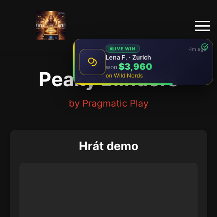
4m ago
LIVE WIN
Lena F. · Zurich
$3,960
won
Peaky Blinders
on Wild Nords
by Pragmatic Play
Hrát demo