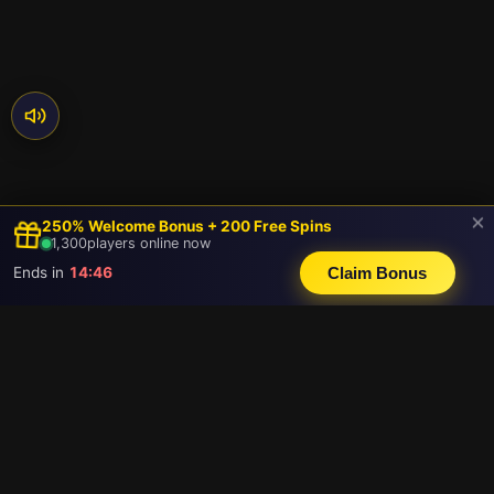
×
250% Welcome Bonus + 200 Free Spins
1,300
players online now
Ends in
14:45
Claim Bonus
České eKasino Casino - váš spolehlivý partner ve světě
hazardních her
Rychlé odkazy