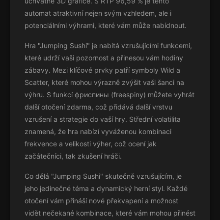
úchvatné 3D grafice. S RTP 96,59 % je tento
automat atraktivní nejen svým vzhledem, ale i
potenciálními výhrami, které vám může nabídnout.
Hra "Jumping Sushi" je nabitá vzrušujícími funkcemi,
které udrží vaši pozornost a přinesou vám hodiny
zábavy. Mezi klíčové prvky patří symboly Wild a
Scatter, které mohou výrazně zvýšit vaši šanci na
výhru. S funkcí фриспины (freespiny) můžete vyhrát
další otočení zdarma, což přidává další vrstvu
vzrušení a strategie do vaší hry. Střední volatilita
znamená, že hra nabízí vyváženou kombinaci
frekvence a velikosti výher, což ocení jak
začátečníci, tak zkušení hráči.
Co dělá "Jumping Sushi" skutečně vzrušujícím, je
jeho jedinečné téma a dynamický herní styl. Každé
otočení vám přináší nové překvapení a možnost
vidět nečekané kombinace, které vám mohou přinést