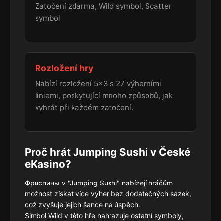
Zatočení zdarma, Wild symbol, Scatter
symbol
Rozložení hry
Nabízí rozložení 5x3 s 27 výherními
liniemi, poskytující mnoho způsobů, jak
vyhrát při každém zatočení.
Proč hrát Jumping Sushi v České
eKasino?
Фриспины v "Jumping Sushi" nabízejí hráčům
možnost získat více výher bez dodatečných sázek,
což zvyšuje jejich šance na úspěch.
Simbol Wild v této hře nahrazuje ostatní symboly,