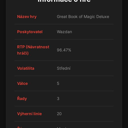
Název hry
Great Book of Magic Deluxe
Poskytovatel
Wazdan
RTP (Návratnost
96.47%
hráči)
Volatilita
Střední
Válce
5
Řady
3
Výherní linie
20