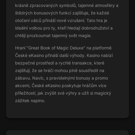
krásně zpracovaných symbolů, tajemné atmosféry a
štědrých bonusových funkcí zajišťuje, že každé
otočení válců přináší nové vzrušení. Tato hra je
ideální volbou pro ty, kteří hledají dobrodružství a
chtějí prozkoumat tajemný svět magie.
Hraní "Great Book of Magic Deluxe" na platformě
České eKasino přináší další výhody. Kasino nabízí
bezpečné prostředí a rychlé transakce, které
zajišťují, že se hráči mohou plně soustředit na
zábavu. Navíc, s pravidelnými bonusy a promo
akcemi, České eKasino poskytuje hráčům více
příležitostí, jak zvýšit své výhry a užít si magický
zážitek naplno.