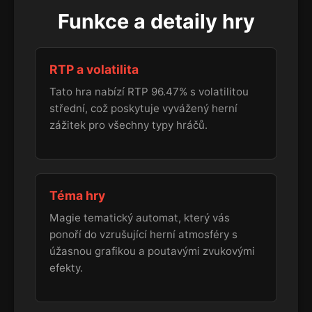
Funkce a detaily hry
RTP a volatilita
Tato hra nabízí RTP 96.47% s volatilitou
střední, což poskytuje vyvážený herní
zážitek pro všechny typy hráčů.
Téma hry
Magie tematický automat, který vás
ponoří do vzrušující herní atmosféry s
úžasnou grafikou a poutavými zvukovými
efekty.