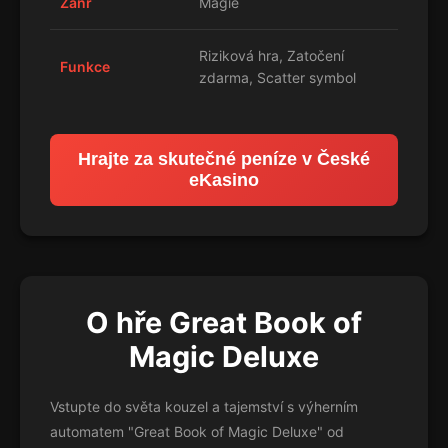
Žánr
Magie
Riziková hra, Zatočení
Funkce
zdarma, Scatter symbol
Hrajte za skutečné peníze v České
eKasino
O hře Great Book of
Magic Deluxe
Vstupte do světa kouzel a tajemství s výherním
automatem "Great Book of Magic Deluxe" od