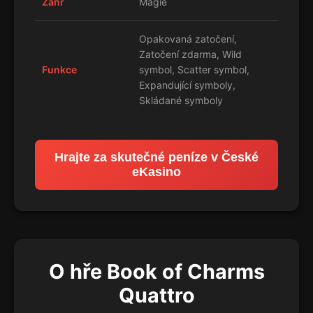
Žánr
Magie
Opakovaná zatočení,
Zatočení zdarma, Wild
Funkce
symbol, Scatter symbol,
Expandující symboly,
Skládané symboly
Hrajte za skutečné peníze v České
eKasino
O hře Book of Charms
Quattro